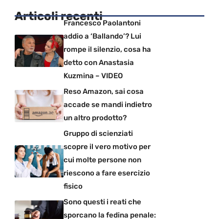
Articoli recenti
Francesco Paolantoni
addio a ‘Ballando’? Lui
rompe il silenzio, cosa ha
detto con Anastasia
Kuzmina – VIDEO
Reso Amazon, sai cosa
accade se mandi indietro
un altro prodotto?
Gruppo di scienziati
scopre il vero motivo per
cui molte persone non
riescono a fare esercizio
fisico
Sono questi i reati che
sporcano la fedina penale: