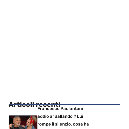
Articoli recenti
Francesco Paolantoni
addio a ‘Ballando’? Lui
rompe il silenzio, cosa ha