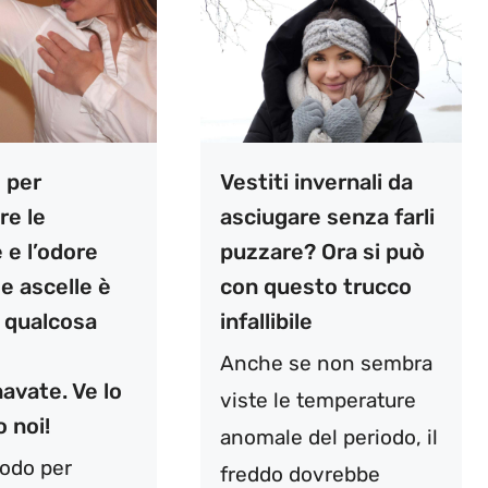
o per
Vestiti invernali da
re le
asciugare senza farli
 e l’odore
puzzare? Ora si può
le ascelle è
con questo trucco
 qualcosa
infallibile
Anche se non sembra
avate. Ve lo
viste le temperature
 noi!
anomale del periodo, il
odo per
freddo dovrebbe