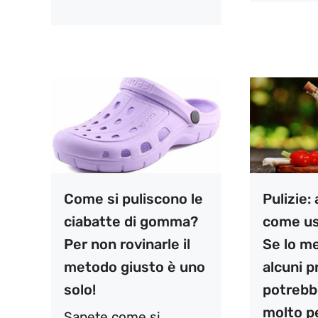
Come si puliscono le
Pulizie:
ciabatte di gomma?
come us
Per non rovinarle il
Se lo m
metodo giusto è uno
alcuni p
solo!
potrebb
molto p
Sapete come si