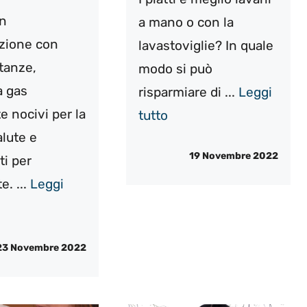
in
a mano o con la
zione con
lavastoviglie? In quale
stanze,
modo si può
a gas
risparmiare di ...
Leggi
e nocivi per la
tutto
alute e
19 Novembre 2022
ti per
e. ...
Leggi
23 Novembre 2022