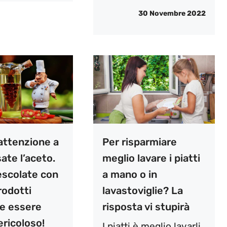
30 Novembre 2022
 attenzione a
Per risparmiare
ate l’aceto.
meglio lavare i piatti
escolate con
a mano o in
rodotti
lavastoviglie? La
e essere
risposta vi stupirà
ericoloso!
I piatti è meglio lavarli