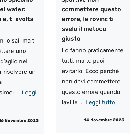
nel water:
commettere questo
le, ti svolta
errore, le rovini: ti
svelo il metodo
giusto
 lo sai, ma ti
Lo fanno praticamente
ttere uno
tutti, ma tu puoi
d’aglio nel
evitarlo. Ecco perché
r risolvere un
non devi commettere
a
questo errore quando
imo: ...
Leggi
lavi le ...
Leggi tutto
14 Novembre 2023
16 Novembre 2023