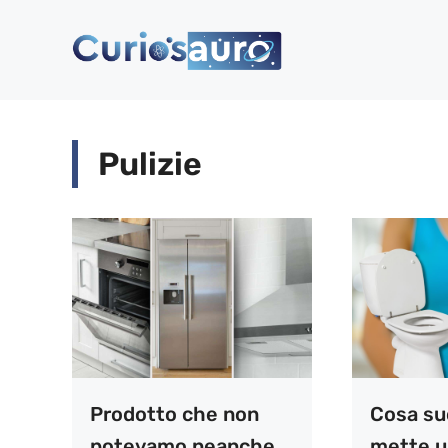
Vai
al
contenuto
Pulizie
Prodotto che non
Cosa su
potevamo neanche
mette u