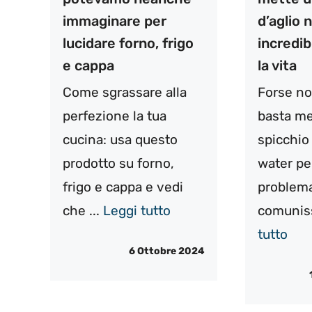
immaginare per
d’aglio 
lucidare forno, frigo
incredibi
e cappa
la vita
Come sgrassare alla
Forse non
perfezione la tua
basta me
cucina: usa questo
spicchio 
prodotto su forno,
water pe
frigo e cappa e vedi
problem
che ...
Leggi tutto
comuniss
tutto
6 Ottobre 2024