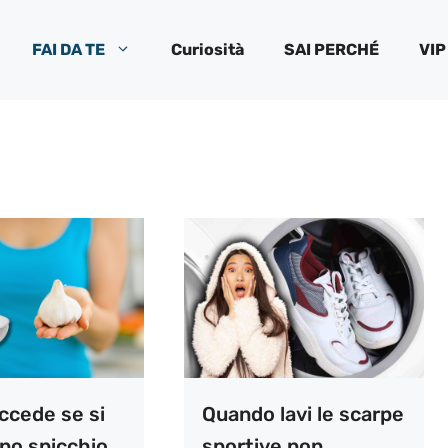
FAI DA TE
Curiosità
SAI PERCHÉ
VIP
ccede se si
Quando lavi le scarpe
no spicchio
sportive non