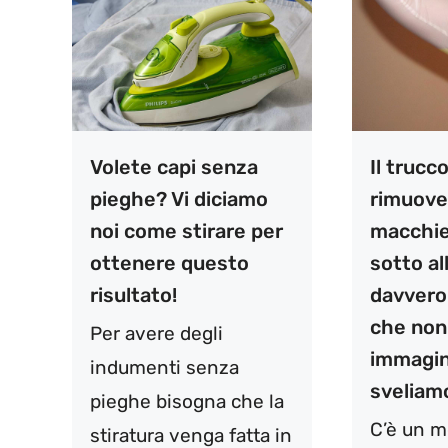
Volete capi senza
Il trucc
pieghe? Vi diciamo
rimuove
noi come stirare per
macchie
ottenere questo
sotto al
risultato!
davvero
che non
Per avere degli
immagin
indumenti senza
sveliamo
pieghe bisogna che la
C’è un m
stiratura venga fatta in