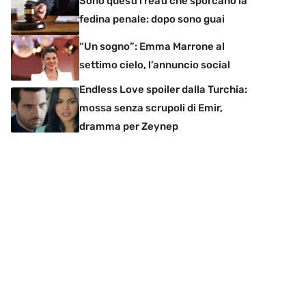
Sono questi i reati che sporcano la
fedina penale: dopo sono guai
“Un sogno”: Emma Marrone al
settimo cielo, l’annuncio social
Endless Love spoiler dalla Turchia:
mossa senza scrupoli di Emir,
dramma per Zeynep