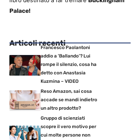
libro destinato a far tremare
Buckingham
Palace!
Articoli recenti
Francesco Paolantoni
addio a ‘Ballando’? Lui
rompe il silenzio, cosa ha
detto con Anastasia
Kuzmina – VIDEO
Reso Amazon, sai cosa
accade se mandi indietro
un altro prodotto?
Gruppo di scienziati
scopre il vero motivo per
cui molte persone non