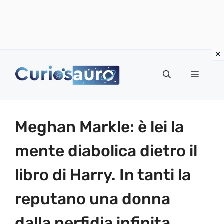
Vai
al
Menu
contenuto
Meghan Markle: è lei la
mente diabolica dietro il
libro di Harry. In tanti la
reputano una donna
dalla perfidia infinita