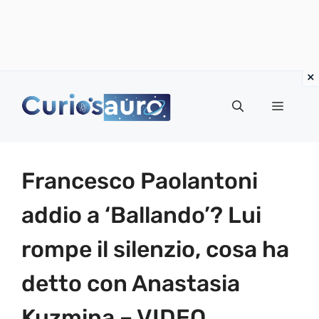
Vai
al
Menu
contenuto
Francesco Paolantoni
addio a ‘Ballando’? Lui
rompe il silenzio, cosa ha
detto con Anastasia
Kuzmina – VIDEO