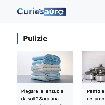
Vai
al
contenuto
Pulizie
Piegare le lenzuola
Pentole
da soli? Sarà una
un lamp