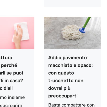
attura
Addio pavimento
, perché
macchiato e opaco:
rli se puoi
con questo
rli in casa?
trucchetto non
idiali
dovrai più
preoccuparti
amo insieme
Basta combattere con
stici panni