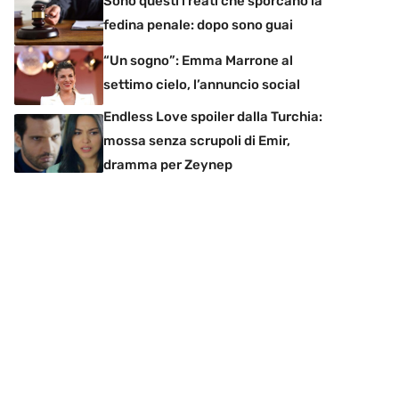
Sono questi i reati che sporcano la
fedina penale: dopo sono guai
“Un sogno”: Emma Marrone al
settimo cielo, l’annuncio social
Endless Love spoiler dalla Turchia:
mossa senza scrupoli di Emir,
dramma per Zeynep