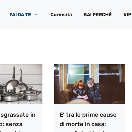
FAI DA TE
Curiosità
SAI PERCHÉ
VIP
 sgrassate in
E’ tra le prime cause
o: senza
di morte in casa: