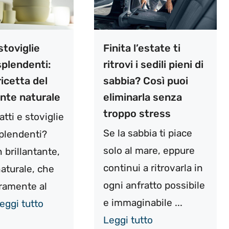
stoviglie
Finita l’estate ti
 splendenti:
ritrovi i sedili pieni di
ricetta del
sabbia? Così puoi
ante naturale
eliminarla senza
troppo stress
atti e stoviglie
Se la sabbia ti piace
splendenti?
solo al mare, eppure
 brillantante,
continui a ritrovarla in
naturale, che
ogni anfratto possibile
uramente al
e immaginabile ...
eggi tutto
Leggi tutto