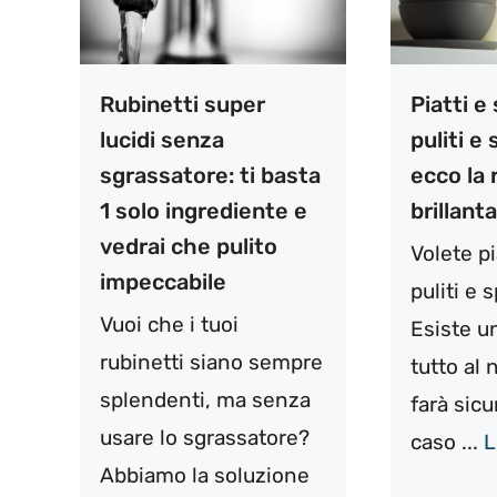
Rubinetti super
Piatti e 
lucidi senza
puliti e
sgrassatore: ti basta
ecco la 
1 solo ingrediente e
brillant
vedrai che pulito
Volete pi
impeccabile
puliti e 
Vuoi che i tuoi
Esiste un
rubinetti siano sempre
tutto al 
splendenti, ma senza
farà sic
usare lo sgrassatore?
caso ...
L
Abbiamo la soluzione