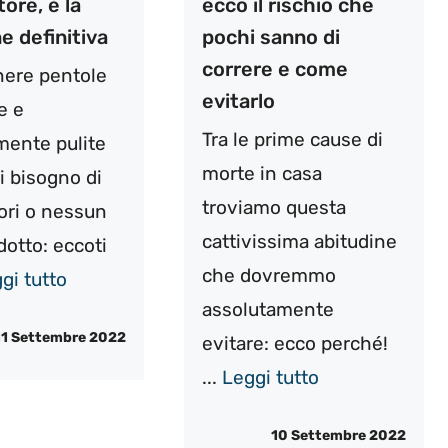
ore, è la
ecco il rischio che
e definitiva
pochi sanno di
correre e come
nere pentole
evitarlo
e e
Tra le prime cause di
mente pulite
morte in casa
i bisogno di
troviamo questa
ori o nessun
cattivissima abitudine
dotto: eccoti
che dovremmo
gi tutto
assolutamente
11 Settembre 2022
evitare: ecco perché!
...
Leggi tutto
10 Settembre 2022