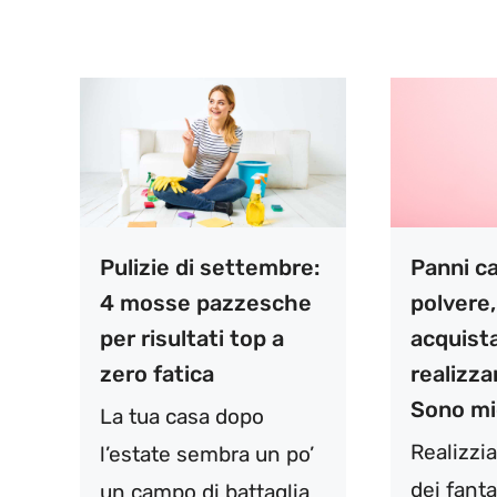
Pulizie di settembre:
Panni c
4 mosse pazzesche
polvere
per risultati top a
acquista
zero fatica
realizza
Sono mic
La tua casa dopo
Realizzi
l’estate sembra un po’
dei fanta
un campo di battaglia