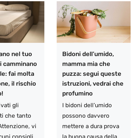
ano nel tuo
Bidoni dell’umido,
 ti camminano
mamma mia che
le: fai molta
puzza: segui queste
ne, il rischio
istruzioni, vedrai che
o!
profumino
vati gli
I bidoni dell’umido
ti che tanto
possono davvero
Attenzione, vi
mettere a dura prova
cuni consigli
la buona causa della