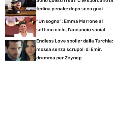
Sono questi i reati che sporcano la
fedina penale: dopo sono guai
“Un sogno”: Emma Marrone al
settimo cielo, l’annuncio social
Endless Love spoiler dalla Turchia:
mossa senza scrupoli di Emir,
dramma per Zeynep