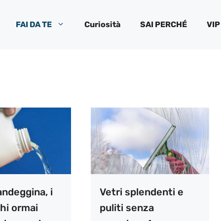
FAI DA TE
Curiosità
SAI PERCHÉ
VIP
ndeggina, i
Vetri splendenti e
hi ormai
puliti senza