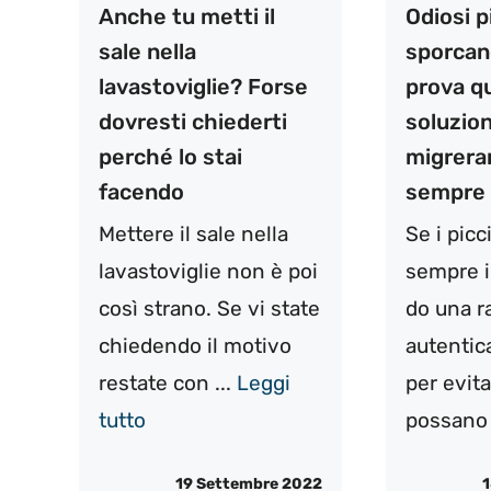
Anche tu metti il
Odiosi p
sale nella
sporcano
lavastoviglie? Forse
prova q
dovresti chiederti
soluzion
perché lo stai
migrera
facendo
sempre
Mettere il sale nella
Se i pic
lavastoviglie non è poi
sempre il
così strano. Se vi state
do una r
chiedendo il motivo
autentic
restate con ...
Leggi
per evit
tutto
possano 
19 Settembre 2022
1