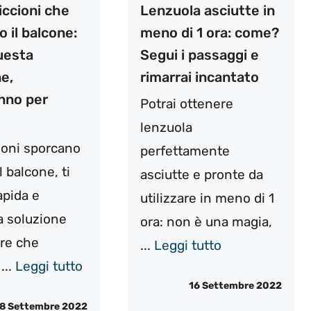
iccioni che
Lenzuola asciutte in
 il balcone:
meno di 1 ora: come?
uesta
Segui i passaggi e
e,
rimarrai incantato
nno per
Potrai ottenere
lenzuola
cioni sporcano
perfettamente
 balcone, ti
asciutte e pronte da
apida e
utilizzare in meno di 1
a soluzione
ora: non è una magia,
are che
...
Leggi tutto
...
Leggi tutto
16 Settembre 2022
8 Settembre 2022