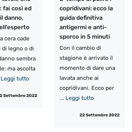
fai così ed
copridivani: ecco la
 il danno,
guida definitiva
ell’esperto
antigermi e anti-
sporco in 5 minuti
a cera cade
Con il cambio di
i di legno o di
stagione è arrivato il
l danno sembra
momento di dare una
le: ma ascolta
lavata anche ai
.
Leggi tutto
copridivani. Ecco per
2 Settembre 2022
...
Leggi tutto
22 Settembre 2022