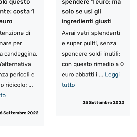
olo questo
spendere 1 euro: ma
nte: costa 1
solo se usi gli
 euro
ingredienti giusti
ntenzione di
Avrai vetri splendenti
nare per
e super puliti, senza
a candeggina,
spendere soldi inutili:
’alternativa
con questo rimedio a 0
nza pericoli e
euro abbatti i ...
Leggi
 ridicolo: ...
tutto
tto
25 Settembre 2022
6 Settembre 2022