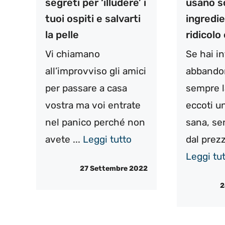
segreti per ‘illudere’ i
usano s
tuoi ospiti e salvarti
ingredie
la pelle
ridicolo
Vi chiamano
Se hai i
all’improvviso gli amici
abbando
per passare a casa
sempre l
vostra ma voi entrate
eccoti un
nel panico perché non
sana, se
avete ...
Leggi tutto
dal prezzo
Leggi tu
27 Settembre 2022
2