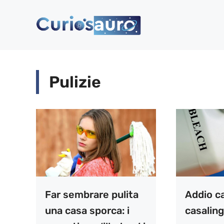
Vai
al
contenuto
Pulizie
Far sembrare pulita
Addio ca
una casa sporca: i
casaling