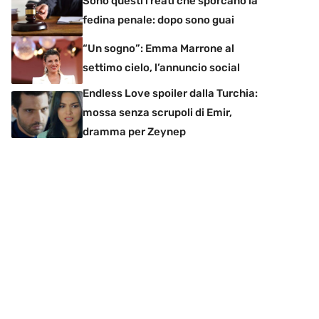
Sono questi i reati che sporcano la
fedina penale: dopo sono guai
“Un sogno”: Emma Marrone al
settimo cielo, l’annuncio social
Endless Love spoiler dalla Turchia:
mossa senza scrupoli di Emir,
dramma per Zeynep