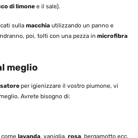
co di limone
e il sale).
cati sulla
macchia
utilizzando un panno e
ndranno, poi, tolti con una pezza in
microfibra
al meglio
ssatore
per igienizzare il vostro piumone, vi
 meglio. Avrete bisogno di:
e come
lavanda
, vaniglia,
rosa
, bergamotto ecc.