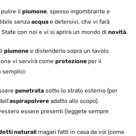
pulire il
piumone
, spesso ingombrante e
libile senza
acqua
e detersivi, che vi farà
 State con noi e vi si aprirà un mondo di
novità
.
il
piumone
e distenderlo sopra un tavolo
ione vi servirà come
protezione
per il
 semplici:
essere
penetrata
sotto lo strato esterno (per
ell’
aspirapolvere
adatto allo scopo).
vessero essere presenti (leggete sempre
otti naturali
magari fatti in casa da voi (come