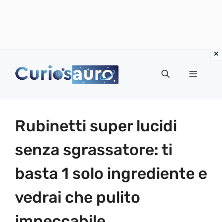
Vai
al
Menu
contenuto
Rubinetti super lucidi
senza sgrassatore: ti
basta 1 solo ingrediente e
vedrai che pulito
impeccabile