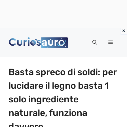
Vai
al
Menu
contenuto
Basta spreco di soldi: per
lucidare il legno basta 1
solo ingrediente
naturale, funziona
davvero