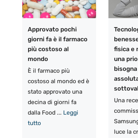
Approvato pochi
Tecnolo
giorni fa è il farmaco
benesser
più costoso al
fisica e
mondo
una prio
bisogna
È il farmaco più
assolu
costoso al mondo ed è
sottoval
stato approvato una
Una rece
decina di giorni fa
commiss
dalla Food ...
Leggi
Samsung
tutto
luce la 