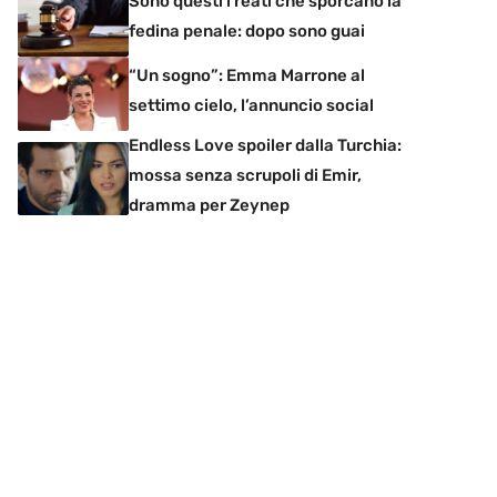
Sono questi i reati che sporcano la
fedina penale: dopo sono guai
“Un sogno”: Emma Marrone al
settimo cielo, l’annuncio social
Endless Love spoiler dalla Turchia:
mossa senza scrupoli di Emir,
dramma per Zeynep