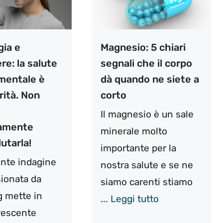
gia e
Magnesio: 5 chiari
e: la salute
segnali che il corpo
 mentale è
dà quando ne siete a
rità. Non
corto
Il magnesio è un sale
tamente
minerale molto
utarla!
importante per la
nte indagine
nostra salute e se ne
ionata da
siamo carenti stiamo
 mette in
...
Leggi tutto
crescente