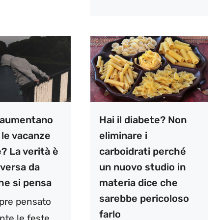
di aumentano
Hai il diabete? Non
 le vacanze
eliminare i
e? La verità è
carboidrati perché
iversa da
un nuovo studio in
he si pensa
materia dice che
sarebbe pericoloso
pre pensato
farlo
nte le feste,