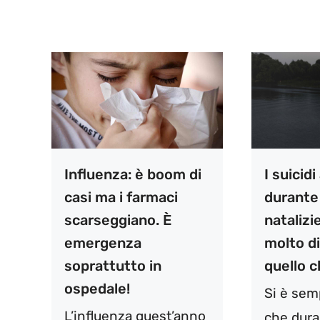
Influenza: è boom di
I suici
casi ma i farmaci
durante
scarseggiano. È
natalizi
emergenza
molto d
soprattutto in
quello c
ospedale!
Si è sem
L’influenza quest’anno
che dura