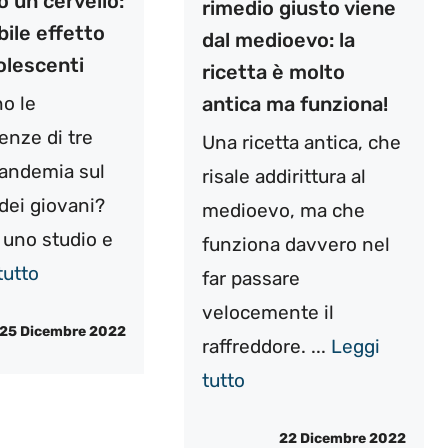
o un cervello:
rimedio giusto viene
ibile effetto
dal medioevo: la
olescenti
ricetta è molto
no le
antica ma funziona!
nze di tre
Una ricetta antica, che
pandemia sul
risale addirittura al
 dei giovani?
medioevo, ma che
a uno studio e
funziona davvero nel
tutto
far passare
velocemente il
25 Dicembre 2022
raffreddore. ...
Leggi
tutto
22 Dicembre 2022