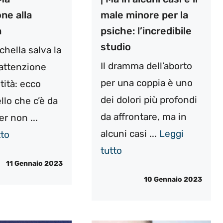
ne alla
male minore per la
à
psiche: l’incredibile
studio
chella salva la
Il dramma dell’aborto
 attenzione
per una coppia è uno
tità: ecco
dei dolori più profondi
llo che c’è da
da affrontare, ma in
r non ...
alcuni casi ...
Leggi
tto
tutto
11 Gennaio 2023
10 Gennaio 2023