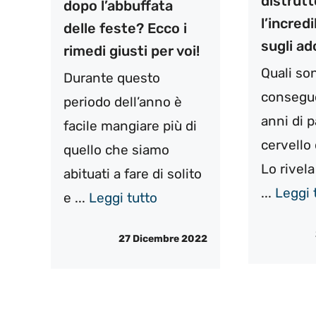
distrutt
dopo l’abbuffata
l’incred
delle feste? Ecco i
sugli ad
rimedi giusti per voi!
Quali so
Durante questo
consegue
periodo dell’anno è
anni di 
facile mangiare più di
cervello
quello che siamo
Lo rivel
abituati a fare di solito
...
Leggi 
e ...
Leggi tutto
27 Dicembre 2022