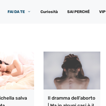
FAI DA TE
Curiosità
SAI PERCHÉ
VIP
chella salva
Il dramma dell’aborto
 Ma
| Ma in alcuni casi è il