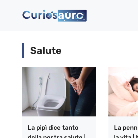
Vai
al
contenuto
Salute
La pipì dice tanto
La penni
della nostra salute |
la vita |