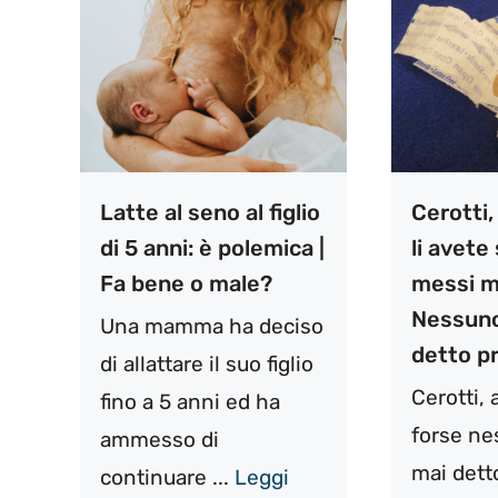
Latte al seno al figlio
Cerotti,
di 5 anni: è polemica |
li avet
Fa bene o male?
messi m
Nessuno
Una mamma ha deciso
detto p
di allattare il suo figlio
Cerotti, 
fino a 5 anni ed ha
forse ne
ammesso di
mai dett
continuare ...
Leggi