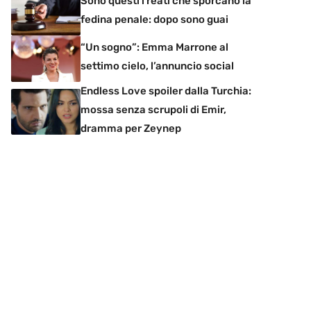
Sono questi i reati che sporcano la
fedina penale: dopo sono guai
“Un sogno”: Emma Marrone al
settimo cielo, l’annuncio social
Endless Love spoiler dalla Turchia:
mossa senza scrupoli di Emir,
dramma per Zeynep