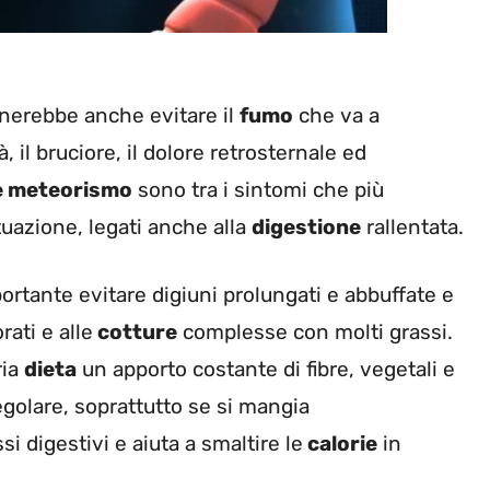
gnerebbe anche evitare il
fumo
che va a
tà, il bruciore, il dolore retrosternale ed
e meteorismo
sono tra i sintomi che più
azione, legati anche alla
digestione
rallentata.
ortante evitare digiuni prolungati e abbuffate e
ati e alle
cotture
complesse con molti grassi.
ria
dieta
un apporto costante di fibre, vegetali e
golare, soprattutto se si mangia
 digestivi e aiuta a smaltire le
calorie
in