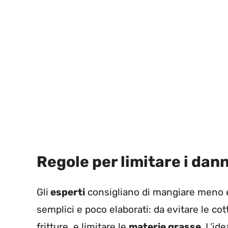
Regole per limitare i dann
Gli
esperti
consigliano di mangiare meno e
semplici e poco elaborati: da evitare le
cot
fritture, e limitare le
materie grasse.
L’ide