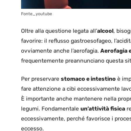
Fonte_youtube
Oltre alla questione legata all’
alcool
, biso
favorire: i
l reflusso gastroesofageo,
l
’acidi
ovviamente anche l’aerofagia.
Aerofagia 
frequentemente preannunciano questa situ
Per preservare
stomaco e intestino
è imp
fare attenzione a cibi eccessivamente lavor
È importante anche mantenere nella prop
legumi. Fondamentale
un’attività fisica
re
eccessivamente, perché favorisce i processi
eccesso.