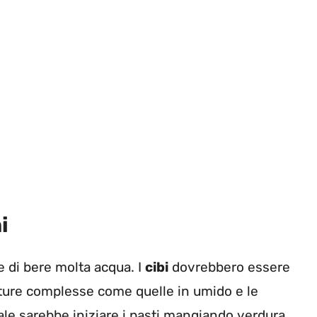
i
 di bere molta acqua. I
cibi
dovrebbero essere
ture complesse come quelle in umido e le
ale sarebbe iniziare i pasti mangiando verdura