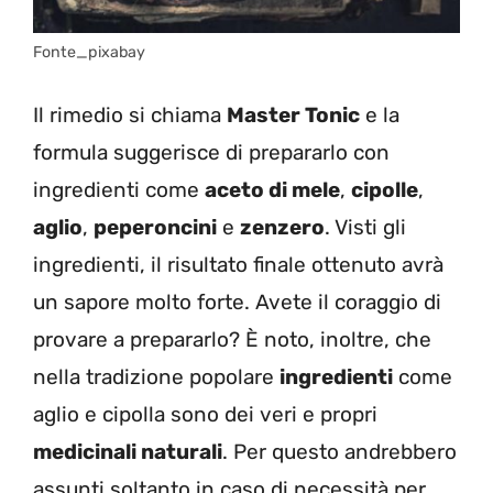
Fonte_pixabay
Il rimedio si chiama
Master Tonic
e la
formula suggerisce di prepararlo con
ingredienti come
aceto di mele
,
cipolle
,
aglio
,
peperoncini
e
zenzero
. Visti gli
ingredienti, il risultato finale ottenuto avrà
un sapore molto forte. Avete il coraggio di
provare a prepararlo?
È noto, inoltre, che
nella tradizione popolare
ingredienti
come
aglio e cipolla sono dei veri e propri
medicinali naturali
. Per questo andrebbero
assunti soltanto in caso di necessità per