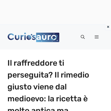
Vai
al
Menu
contenuto
Il raffreddore ti
perseguita? Il rimedio
giusto viene dal
medioevo: la ricetta è
molto antica ma