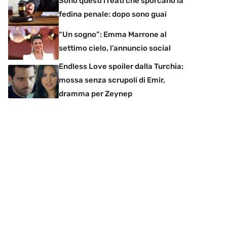
Sono questi i reati che sporcano la
fedina penale: dopo sono guai
“Un sogno”: Emma Marrone al
settimo cielo, l’annuncio social
Endless Love spoiler dalla Turchia:
mossa senza scrupoli di Emir,
dramma per Zeynep