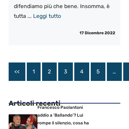
difendiamo più che bene. Insomma, è
tutta ...
Leggi tutto
17 Dicembre 2022
<<
1
2
3
4
5
…
Articoli recenti
Francesco Paolantoni
addio a ‘Ballando’? Lui
rompe il silenzio, cosa ha