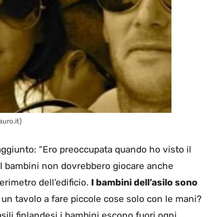
auro.it)
ha aggiunto: “Ero preoccupata quando ho visto il
e? I bambini non dovrebbero giocare anche
erimetro dell’edificio.
I bambini dell’asilo sono
 un tavolo a fare piccole cose solo con le mani?
li finlandesi i bambini escono fuori ogni