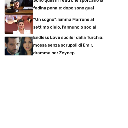
Sono questi i reati che sporcano la
fedina penale: dopo sono guai
“Un sogno”: Emma Marrone al
settimo cielo, l’annuncio social
Endless Love spoiler dalla Turchia:
mossa senza scrupoli di Emir,
dramma per Zeynep