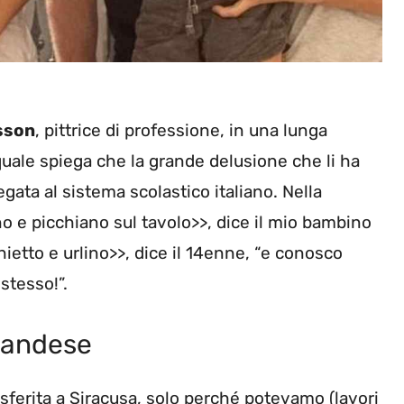
sson
, pittrice di professione, in una lunga
quale spiega che la grande delusione che li ha
egata al sistema scolastico italiano. Nella
o e picchiano sul tavolo>>, dice il mio bambino
chietto e urlino>>, dice il 14enne, “e conosco
stesso!”.
nlandese
asferita a Siracusa, solo perché potevamo (lavori