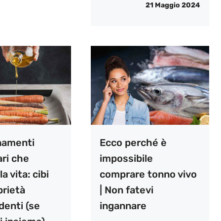
21 Maggio 2024
inamenti
Ecco perché è
ari che
impossibile
a vita: cibi
comprare tonno vivo
prietà
| Non fatevi
denti (se
ingannare