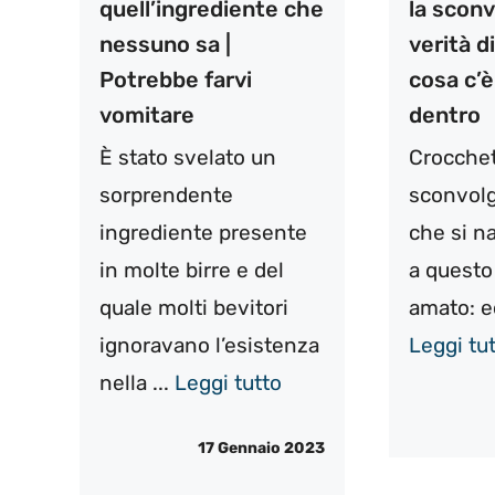
quell’ingrediente che
la scon
nessuno sa |
verità d
Potrebbe farvi
cosa c’
vomitare
dentro
È stato svelato un
Crocchett
sorprendente
sconvolg
ingrediente presente
che si n
in molte birre e del
a questo
quale molti bevitori
amato: ec
ignoravano l’esistenza
Leggi tu
nella ...
Leggi tutto
17 Gennaio 2023