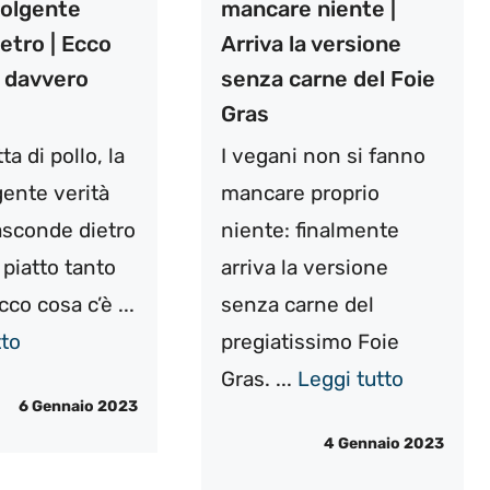
volgente
mancare niente |
ietro | Ecco
Arriva la versione
è davvero
senza carne del Foie
Gras
a di pollo, la
I vegani non si fanno
ente verità
mancare proprio
asconde dietro
niente: finalmente
 piatto tanto
arriva la versione
co cosa c’è ...
senza carne del
tto
pregiatissimo Foie
Gras. ...
Leggi tutto
6 Gennaio 2023
4 Gennaio 2023