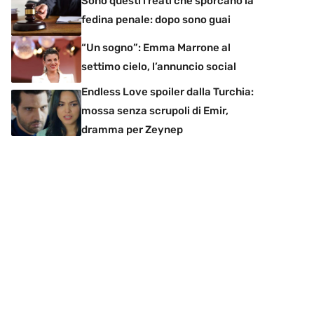
Sono questi i reati che sporcano la
fedina penale: dopo sono guai
“Un sogno”: Emma Marrone al
settimo cielo, l’annuncio social
Endless Love spoiler dalla Turchia:
mossa senza scrupoli di Emir,
dramma per Zeynep