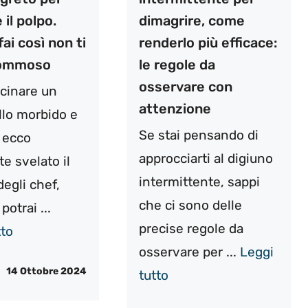
 il polpo.
dimagrire, come
fai così non ti
renderlo più efficace:
gommoso
le regole da
osservare con
cinare un
attenzione
llo morbido e
Se stai pensando di
 ecco
approcciarti al digiuno
e svelato il
intermittente, sappi
degli chef,
che ci sono delle
potrai ...
precise regole da
tto
osservare per ...
Leggi
14 Ottobre 2024
tutto