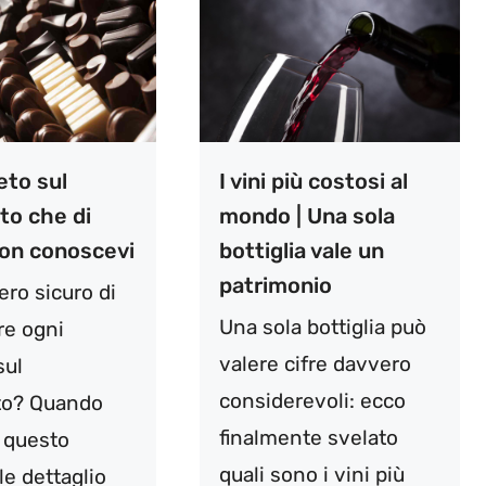
eto sul
I vini più costosi al
to che di
mondo | Una sola
non conoscevi
bottiglia vale un
patrimonio
ero sicuro di
Una sola bottiglia può
re ogni
valere cifre davvero
sul
considerevoli: ecco
to? Quando
finalmente svelato
i questo
quali sono i vini più
le dettaglio