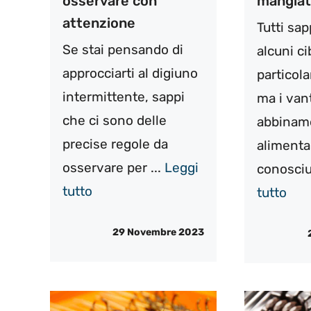
osservare con
mangiat
attenzione
Tutti sa
Se stai pensando di
alcuni ci
approcciarti al digiuno
particol
intermittente, sappi
ma i van
che ci sono delle
abbinam
precise regole da
alimenta
osservare per ...
Leggi
conosciut
tutto
tutto
29 Novembre 2023