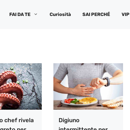
FAI DA TE
Curiosità
SAI PERCHÉ
VIP
o chef rivela
Digiuno
egreto per
intermittente per