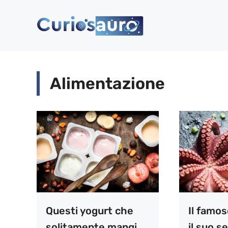
Vai
al
contenuto
Alimentazione
Questi yogurt che
Il famos
solitamente mangi
il suo s