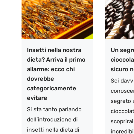
Insetti nella nostra
Un segr
dieta? Arriva il primo
cioccola
allarme: ecco chi
sicuro 
dovrebbe
Sei davv
categoricamente
conosce
evitare
segreto 
Si sta tanto parlando
cioccola
dell’introduzione di
scoprira
insetti nella dieta di
incredibi