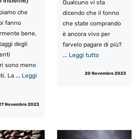
i insieme)
Qualcuno vi sta
ppiamo che
dicendo che il tonno
bi fanno
che state comprando
armente bene,
è ancora vivo per
taggi degli
farvelo pagare di più?
enti
...
Leggi tutto
ri sono meno
20 Novembre 2023
i. La ...
Leggi
27 Novembre 2023