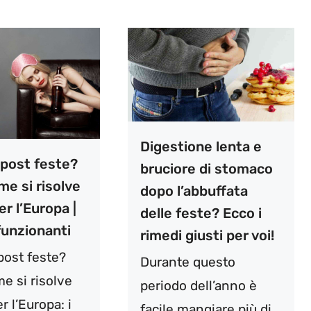
Digestione lenta e
 post feste?
bruciore di stomaco
e si risolve
dopo l’abbuffata
er l’Europa |
delle feste? Ecco i
funzionanti
rimedi giusti per voi!
post feste?
Durante questo
e si risolve
periodo dell’anno è
er l’Europa: i
facile mangiare più di