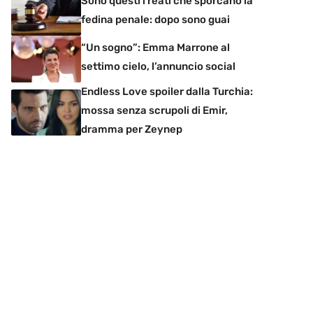
Sono questi i reati che sporcano la
fedina penale: dopo sono guai
“Un sogno”: Emma Marrone al
settimo cielo, l’annuncio social
Endless Love spoiler dalla Turchia:
mossa senza scrupoli di Emir,
dramma per Zeynep