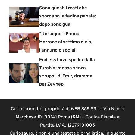
Sono questi i reati che
sporcano la fedina penale:
dopo sono guai
“Un sogno”: Emma
Marrone al settimo cielo,
l’annuncio social
Endless Love spoiler dalla
Turchia: mossa senza
scrupoli di Emir, dramma
per Zeynep
Curiosauro.it di proprietà di WEB 365 SRL - Via Nicola
Marchese 10, 00141 Roma (RM) - Codice Fiscale e
Partita I.V.A. 12279101005
Curiosauro.it non è una testata giornalistica, in quanto