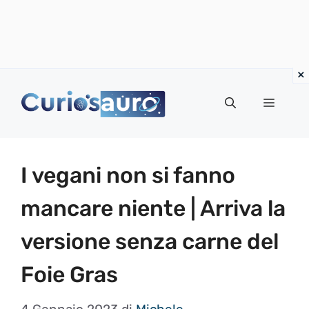
Vai
al
Menu
contenuto
I vegani non si fanno
mancare niente | Arriva la
versione senza carne del
Foie Gras