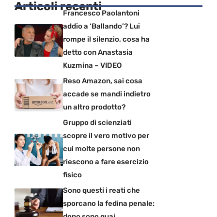
Articoli recenti
Francesco Paolantoni
addio a ‘Ballando’? Lui
rompe il silenzio, cosa ha
detto con Anastasia
Kuzmina – VIDEO
Reso Amazon, sai cosa
accade se mandi indietro
un altro prodotto?
Gruppo di scienziati
scopre il vero motivo per
cui molte persone non
riescono a fare esercizio
fisico
Sono questi i reati che
sporcano la fedina penale:
dopo sono guai