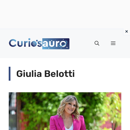
Vai
al
Menu
contenuto
Giulia Belotti