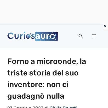
Vai
al
Menu
contenuto
Forno a microonde, la
triste storia del suo
inventore: non ci
guadagnò nulla