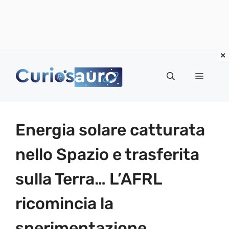
Vai
al
Menu
contenuto
Energia solare catturata
nello Spazio e trasferita
sulla Terra… L’AFRL
ricomincia la
sperimentazione