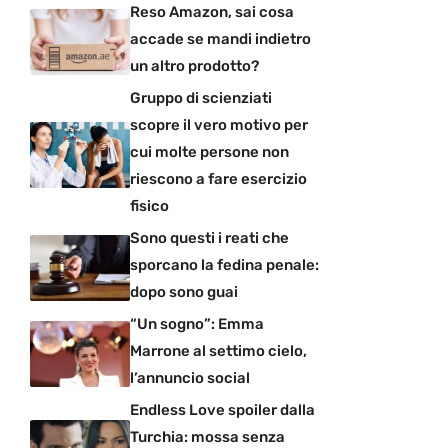
Reso Amazon, sai cosa
accade se mandi indietro
un altro prodotto?
Gruppo di scienziati
scopre il vero motivo per
cui molte persone non
riescono a fare esercizio
fisico
Sono questi i reati che
sporcano la fedina penale:
dopo sono guai
“Un sogno”: Emma
Marrone al settimo cielo,
l’annuncio social
Endless Love spoiler dalla
Turchia: mossa senza