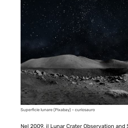
Superficie lunare (Pixabay) – curiosauro
Nel 2009, il Lunar Crater Observation and S