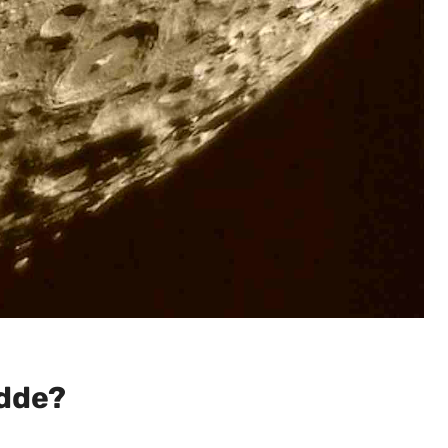
edde?