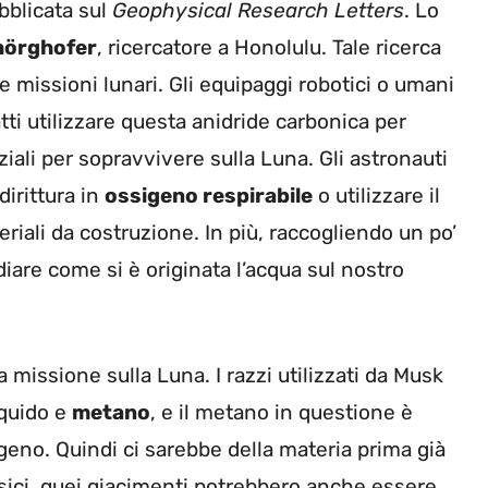
bblicata sul
Geophysical Research Letters
. Lo
hörghofer
, ricercatore a Honolulu. Tale ricerca
 missioni lunari. Gli equipaggi robotici o umani
tti utilizzare questa anidride carbonica per
ziali per sopravvivere sulla Luna. Gli astronauti
irittura in
ossigeno respirabile
o utilizzare il
riali da costruzione. In più, raccogliendo un po’
iare come si è originata l’acqua sul nostro
 missione sulla Luna. I razzi utilizzati da Musk
iquido e
metano
, e il metano in questione è
eno. Quindi ci sarebbe della materia prima già
fisici, quei giacimenti potrebbero anche essere