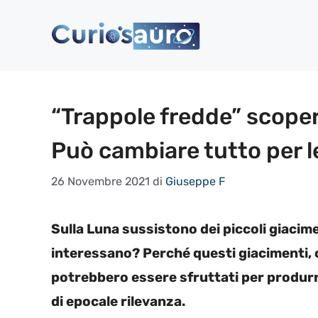
Vai
al
contenuto
“Trappole fredde” scopert
Può cambiare tutto per l
26 Novembre 2021
di
Giuseppe F
Sulla Luna sussistono dei piccoli giacim
interessano? Perché questi giacimenti, 
potrebbero essere sfruttati per produrre
di epocale rilevanza.