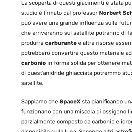
La scoperta di questi giacimenti è stata pu
studio è firmato dal professor
Norbert Sc
può avere una grande influenza sulle future
che arriveranno sul satellite potranno di fa
produrre
carburante
e altre risorse essen
potrebbero convertire questo materiale add
carbonio
in forma solida per ottenere mate
di quest’anidride ghiacciata potremmo stud
satellite.
Sappiamo che
SpaceX
sta pianificando una
funzionano con una miscela di ossigeno l
parzialmente composto da carbonio e idrog
disponibile sulla luna. Secondo altri astro