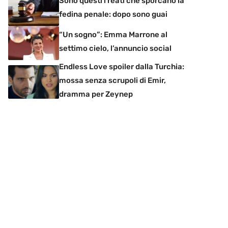
Sono questi i reati che sporcano la
fedina penale: dopo sono guai
“Un sogno”: Emma Marrone al
settimo cielo, l’annuncio social
Endless Love spoiler dalla Turchia:
mossa senza scrupoli di Emir,
dramma per Zeynep