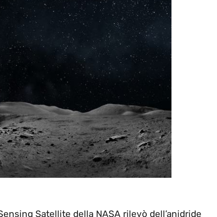
ensing Satellite della NASA rilevò dell’anidride