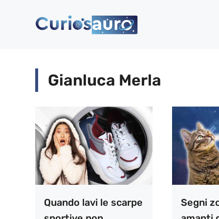
Vai
al
contenuto
Gianluca Merla
Quando lavi le scarpe
Segni zo
sportive non
amanti d