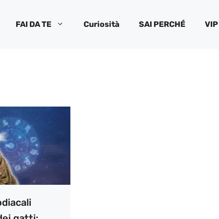
FAI DA TE
Curiosità
SAI PERCHÉ
VIP
diacali
ei gatti: