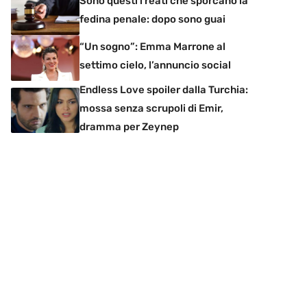
Sono questi i reati che sporcano la
fedina penale: dopo sono guai
“Un sogno”: Emma Marrone al
settimo cielo, l’annuncio social
Endless Love spoiler dalla Turchia:
mossa senza scrupoli di Emir,
dramma per Zeynep