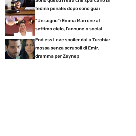
Sono questi i reati che sporcano la
fedina penale: dopo sono guai
“Un sogno”: Emma Marrone al
settimo cielo, l’annuncio social
Endless Love spoiler dalla Turchia:
mossa senza scrupoli di Emir,
dramma per Zeynep