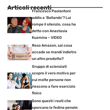
Articoli recenti
Francesco Paolantoni
addio a ‘Ballando’? Lui
rompe il silenzio, cosa ha
detto con Anastasia
Kuzmina – VIDEO
Reso Amazon, sai cosa
accade se mandi indietro
un altro prodotto?
Gruppo di scienziati
scopre il vero motivo per
cui molte persone non
riescono a fare esercizio
fisico
Sono questi i reati che
sporcano la fedina penale: