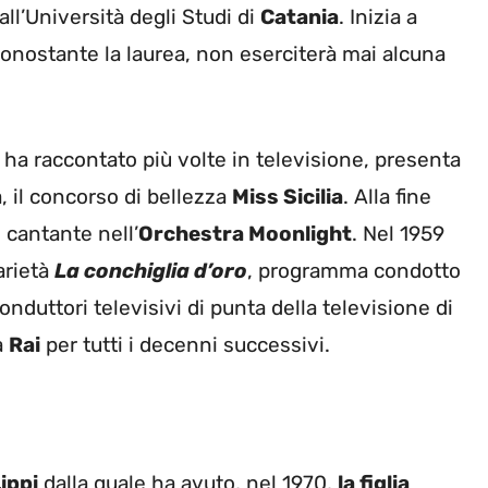
all’Università degli Studi di
Catania
. Inizia a
nonostante la laurea, non eserciterà mai alcuna
 ha raccontato più volte in televisione, presenta
, il concorso di bellezza
Miss Sicilia
. Alla fine
 cantante nell’
Orchestra Moonlight
. Nel 1959
arietà
La conchiglia d’oro
, programma condotto
nduttori televisivi di punta della televisione di
a
Rai
per tutti i decenni successivi.
ippi
dalla quale ha avuto, nel 1970,
la fig
lia