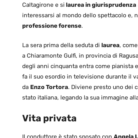
Caltagirone e si
laurea in giurisprudenza
interessarsi al mondo dello spettacolo e, 
professione forense
.
La sera prima della seduta di
laurea
, come
a Chiaramonte Gulfi, in provincia di Ragusa
degli anni cinquanta entra come pianista e
fa il suo esordio in televisione durante il v
da
Enzo Tortora
.
Diviene presto uno dei co
stato italiana, legando la sua immagine all
Vita privata
Il conduttore è stato sposato con
Angela L