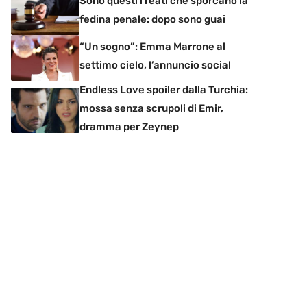
Sono questi i reati che sporcano la
fedina penale: dopo sono guai
“Un sogno”: Emma Marrone al
settimo cielo, l’annuncio social
Endless Love spoiler dalla Turchia:
mossa senza scrupoli di Emir,
dramma per Zeynep