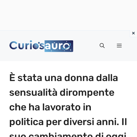
Vai
al
Menu
contenuto
È stata una donna dalla
sensualità dirompente
che ha lavorato in
politica per diversi anni. Il
suo cambiamento di oggi