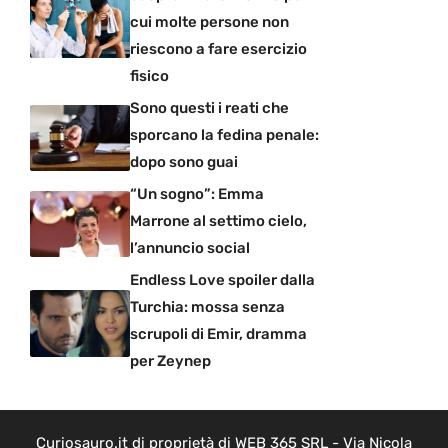
cui molte persone non
riescono a fare esercizio
fisico
Sono questi i reati che
sporcano la fedina penale:
dopo sono guai
“Un sogno”: Emma
Marrone al settimo cielo,
l’annuncio social
Endless Love spoiler dalla
Turchia: mossa senza
scrupoli di Emir, dramma
per Zeynep
Curiosauro.it di proprietà di WEB 365 SRL - Via Nicola