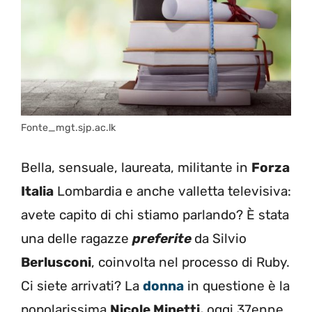
Fonte_mgt.sjp.ac.lk
Bella, sensuale, laureata, militante in
Forza
Italia
Lombardia e anche valletta televisiva:
avete capito di chi stiamo parlando? È stata
una delle ragazze
preferite
da Silvio
Berlusconi
, coinvolta nel processo di Ruby.
Ci siete arrivati? La
donna
in questione è la
popolarissima
Nicole Minetti,
oggi 37enne,