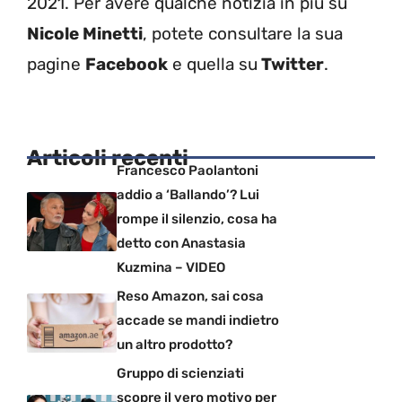
2021. Per avere qualche notizia in più su
Nicole Minetti
, potete consultare la sua
pagine
Facebook
e quella su
Twitter
.
Articoli recenti
Francesco Paolantoni
addio a ‘Ballando’? Lui
rompe il silenzio, cosa ha
detto con Anastasia
Kuzmina – VIDEO
Reso Amazon, sai cosa
accade se mandi indietro
un altro prodotto?
Gruppo di scienziati
scopre il vero motivo per