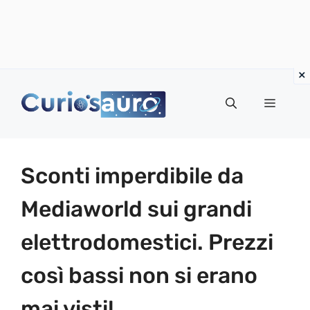
Vai
al
Menu
contenuto
Sconti imperdibile da
Mediaworld sui grandi
elettrodomestici. Prezzi
così bassi non si erano
mai visti!