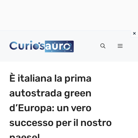
Vai
al
Menu
contenuto
È italiana la prima
autostrada green
d’Europa: un vero
successo per il nostro
paese!