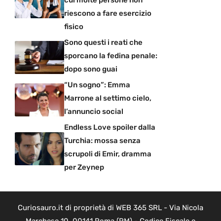
cui molte persone non
riescono a fare esercizio
fisico
Sono questi i reati che
sporcano la fedina penale:
dopo sono guai
“Un sogno”: Emma
Marrone al settimo cielo,
l’annuncio social
Endless Love spoiler dalla
Turchia: mossa senza
scrupoli di Emir, dramma
per Zeynep
Curiosauro.it di proprietà di WEB 365 SRL - Via Nicola