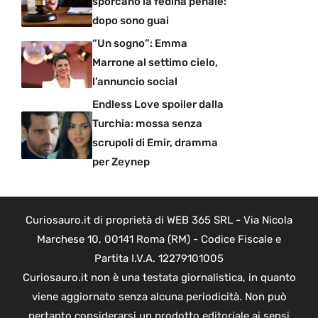
sporcano la fedina penale:
dopo sono guai
“Un sogno”: Emma
Marrone al settimo cielo,
l’annuncio social
Endless Love spoiler dalla
Turchia: mossa senza
scrupoli di Emir, dramma
per Zeynep
Curiosauro.it di proprietà di WEB 365 SRL - Via Nicola
Marchese 10, 00141 Roma (RM) - Codice Fiscale e
Partita I.V.A. 12279101005
Curiosauro.it non è una testata giornalistica, in quanto
viene aggiornato senza alcuna periodicità. Non può
pertanto considerarsi un prodotto editoriale ai sensi