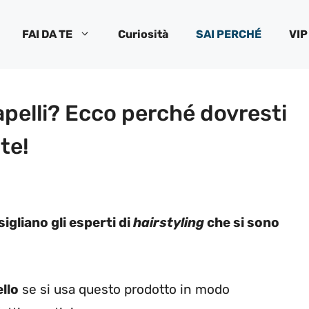
FAI DA TE
Curiosità
SAI PERCHÉ
VIP
apelli? Ecco perché dovresti
te!
sigliano gli esperti di
hairstyling
che si sono
llo
se si usa questo prodotto in modo