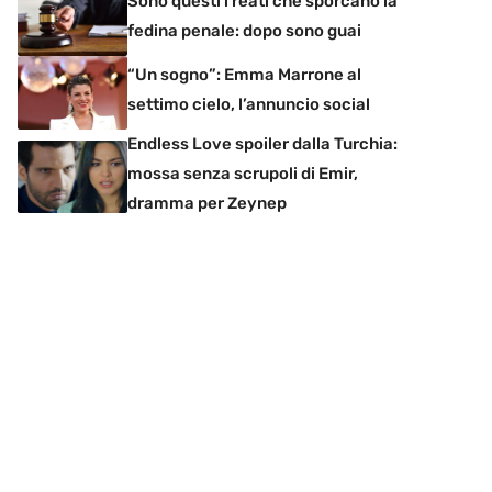
Sono questi i reati che sporcano la
fedina penale: dopo sono guai
“Un sogno”: Emma Marrone al
settimo cielo, l’annuncio social
Endless Love spoiler dalla Turchia:
mossa senza scrupoli di Emir,
dramma per Zeynep