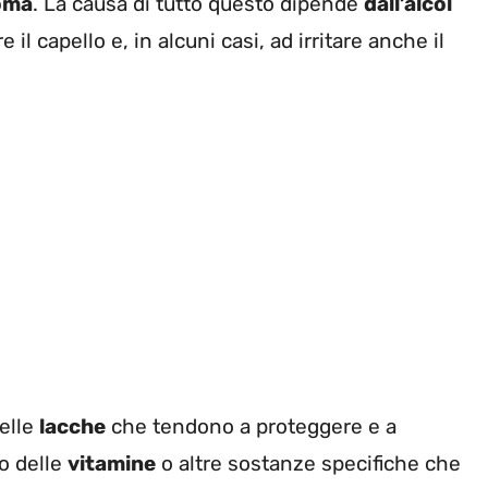
ioma
. La causa di tutto questo dipende
dall’alcol
l capello e, in alcuni casi, ad irritare anche il
delle
lacche
che tendono a proteggere e a
no delle
vitamine
o altre sostanze specifiche che