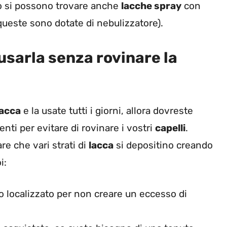
o si possono trovare anche
lacche spray
con
ueste sono dotate di nebulizzatore).
usarla senza rovinare la
lacca
e la usate tutti i giorni, allora dovreste
nti per evitare di rovinare i vostri
capelli
.
tare che
vari strati di
lacca
si depositino creando
i:
 localizzato per non creare un eccesso di