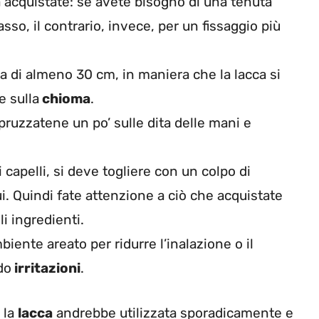
 acquistate: se avete bisogno di una tenuta
so, il contrario, invece, per un fissaggio più
a di almeno 30 cm, in maniera che la lacca si
e sulla
chioma
.
pruzzatene un po’ sulle dita delle mani e
capelli, si deve togliere con un colpo di
i. Quindi fate attenzione a ciò che acquistate
i ingredienti.
iente areato per ridurre l’inalazione o il
do
irritazioni
.
 la
lacca
andrebbe utilizzata sporadicamente e