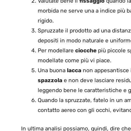
Valutate bene il
fissaggio
quando la
morbida ne serve una a indice più bas
rigido.
Spruzzate il prodotto ad una distanz
depositi in modo naturale e uniform
Per modellare
ciocche
più piccole s
modellate come più vi piace.
Una buona
lacca
non appesantisce i 
spazzola
e non deve lasciare residu
leggendo bene le caratteristiche e gl
Quando la spruzzate, fatelo in un amb
contatto aereo con gli occhi, evitan
In ultima analisi possiamo, quindi, dire che