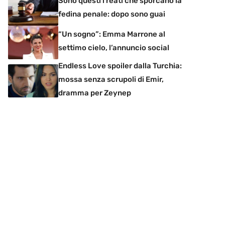
Sono questi i reati che sporcano la
fedina penale: dopo sono guai
“Un sogno”: Emma Marrone al
settimo cielo, l’annuncio social
Endless Love spoiler dalla Turchia:
mossa senza scrupoli di Emir,
dramma per Zeynep