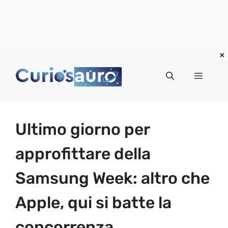
Vai
al
Menu
contenuto
Ultimo giorno per
approfittare della
Samsung Week: altro che
Apple, qui si batte la
concorrenza