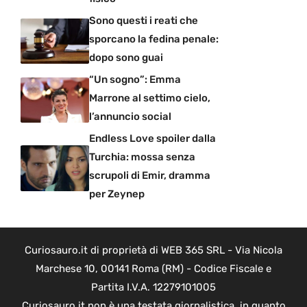
Sono questi i reati che
sporcano la fedina penale:
dopo sono guai
“Un sogno”: Emma
Marrone al settimo cielo,
l’annuncio social
Endless Love spoiler dalla
Turchia: mossa senza
scrupoli di Emir, dramma
per Zeynep
Curiosauro.it di proprietà di WEB 365 SRL - Via Nicola
Marchese 10, 00141 Roma (RM) - Codice Fiscale e
Partita I.V.A. 12279101005
Curiosauro.it non è una testata giornalistica, in quanto