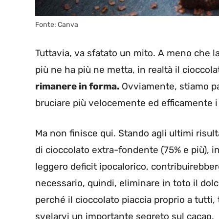
Fonte: Canva
Tuttavia, va sfatato un mito. A meno che l
più ne ha più ne metta, in realtà il cioccol
rimanere in forma.
Ovviamente, stiamo par
bruciare più velocemente ed efficamente i 
Ma non finisce qui. Stando agli ultimi risul
di cioccolato extra-fondente (75% e più), 
leggero deficit ipocalorico, contribuirebber
necessario, quindi, eliminare in toto il dol
perché il cioccolato piaccia proprio a tutt
svelarvi un importante segreto sul cacao.