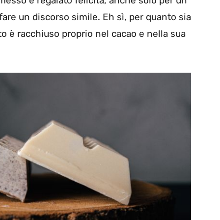
esso e regalato felicità, anche solo per un
are un discorso simile. Eh sì, per quanto sia
to è racchiuso proprio nel cacao e nella sua