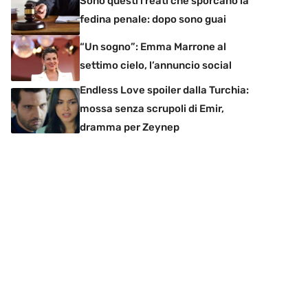
Sono questi i reati che sporcano la
fedina penale: dopo sono guai
“Un sogno”: Emma Marrone al
settimo cielo, l’annuncio social
Endless Love spoiler dalla Turchia:
mossa senza scrupoli di Emir,
dramma per Zeynep