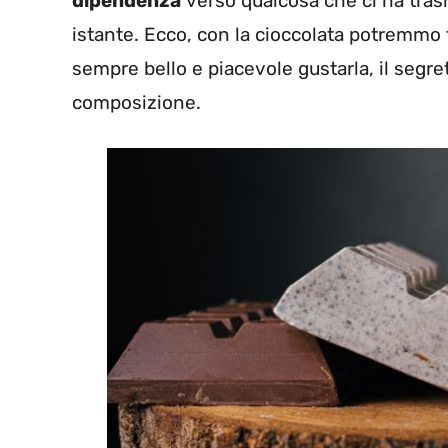
dipendenza
verso qualcosa che ci ha trasm
istante. Ecco, con la cioccolata potremmo f
sempre bello e piacevole gustarla, il segre
composizione.