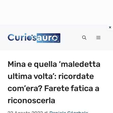
Vai
al
Menu
contenuto
Mina e quella ‘maledetta
ultima volta’: ricordate
com’era? Farete fatica a
riconoscerla