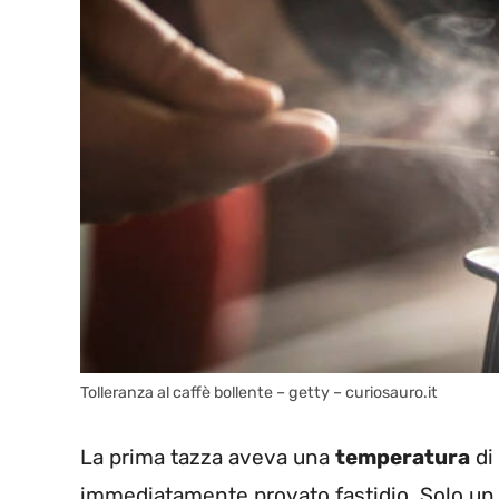
Tolleranza al caffè bollente – getty – curiosauro.it
La prima tazza aveva una
temperatura
di
immediatamente provato fastidio. Solo un pa