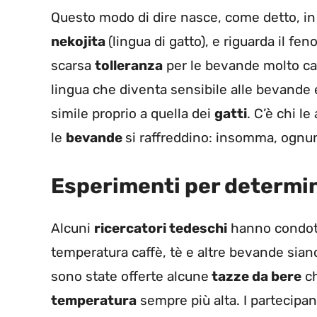
Questo modo di dire nasce, come detto, i
nekojita
(lingua di gatto), e riguarda il f
scarsa
tolleranza
per le bevande molto ca
lingua che diventa sensibile alle bevande e 
simile proprio a quella dei
gatti
. C’è chi l
le
bevande
si raffreddino: insomma, ognun
Esperimenti per determin
Alcuni
ricercatori tedeschi
hanno condott
temperatura caffè, tè e altre bevande sia
sono state offerte alcune
tazze da bere
ch
temperatura
sempre più alta. I partecipa