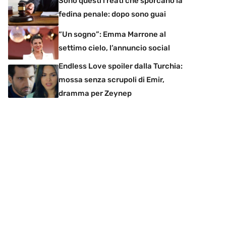
Sono questi i reati che sporcano la
fedina penale: dopo sono guai
“Un sogno”: Emma Marrone al
settimo cielo, l’annuncio social
Endless Love spoiler dalla Turchia:
mossa senza scrupoli di Emir,
dramma per Zeynep