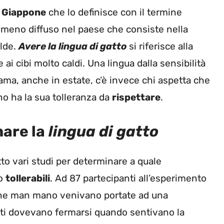
n
Giappone
che lo definisce con il termine
enomeno diffuso nel paese che consiste nella
lde.
Avere la lingua di gatto
si riferisce alla
ai cibi molto caldi. Una lingua dalla sensibilità
e ama, anche in estate, c’è invece chi aspetta che
o ha la sua tolleranza da
rispettare
.
are la
lingua di gatto
o vari studi per determinare a quale
no
tollerabili
. Ad 87 partecipanti all’esperimento
e man mano venivano portate ad una
nti dovevano fermarsi quando sentivano la