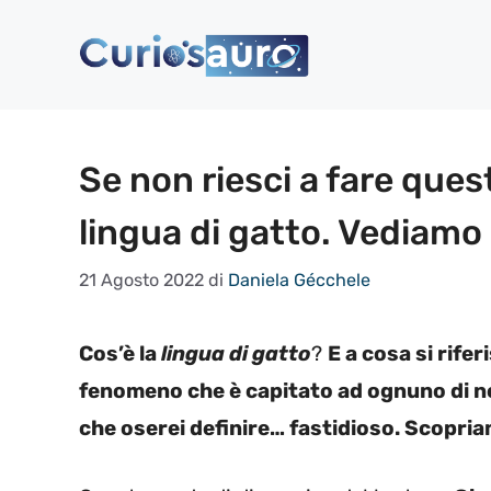
Vai
al
contenuto
Se non riesci a fare ques
lingua di gatto. Vediamo 
21 Agosto 2022
di
Daniela Gécchele
Cos’è la
lingua di gatto
?
E a cosa si rife
fenomeno che è capitato ad ognuno di no
che oserei definire… fastidioso. Scopriam