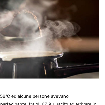
 58°C ed alcune persone avevano
rtecipante, tra gli 87, è riuscito ad arrivare in