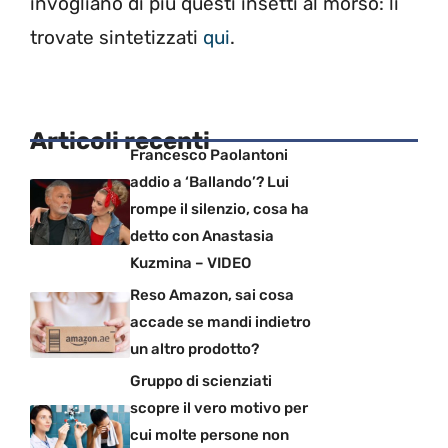
invogliano di più questi insetti al morso: li
trovate sintetizzati
qui
.
Articoli recenti
Francesco Paolantoni
addio a ‘Ballando’? Lui
rompe il silenzio, cosa ha
detto con Anastasia
Kuzmina – VIDEO
Reso Amazon, sai cosa
accade se mandi indietro
un altro prodotto?
Gruppo di scienziati
scopre il vero motivo per
cui molte persone non