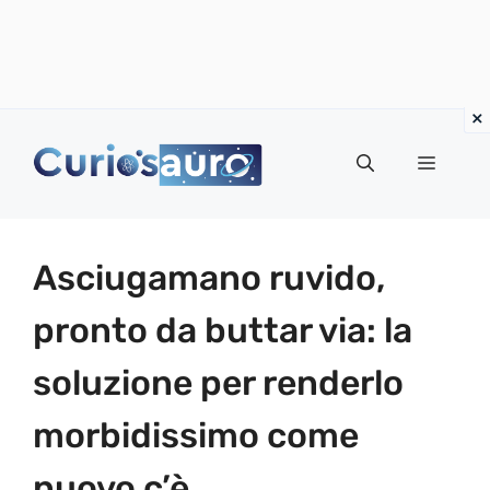
Vai
al
Menu
contenuto
Asciugamano ruvido,
pronto da buttar via: la
soluzione per renderlo
morbidissimo come
nuovo c’è