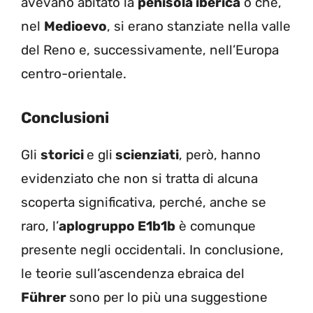
avevano abitato la
penisola iberica
o che,
nel
Medioevo
, si erano stanziate nella valle
del Reno e, successivamente, nell’Europa
centro-orientale.
Conclusioni
Gli
storici
e gli
scienziati
, però, hanno
evidenziato che non si tratta di alcuna
scoperta significativa, perché, anche se
raro, l’
aplogruppo E1b1b
è comunque
presente negli occidentali. In conclusione,
le teorie sull’ascendenza ebraica del
Führer
sono per lo più una suggestione