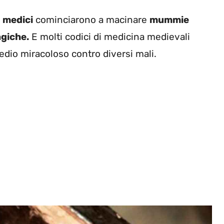
e
medici
cominciarono a macinare
mummie
giche.
E molti codici di medicina medievali
dio miracoloso contro diversi mali.