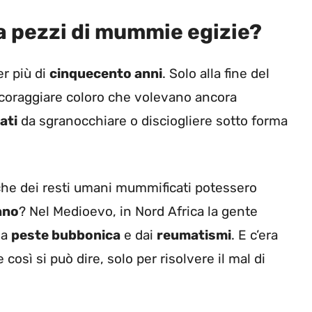
 pezzi di mummie egizie?
r più di
cinquecento anni
. Solo alla fine del
scoraggiare coloro che volevano ancora
ati
da sgranocchiare o disciogliere sotto forma
che dei resti umani mummificati potessero
nno
? Nel Medioevo, in Nord Africa la gente
la
peste bubbonica
e dai
reumatismi
. E c’era
osì si può dire, solo per risolvere il mal di