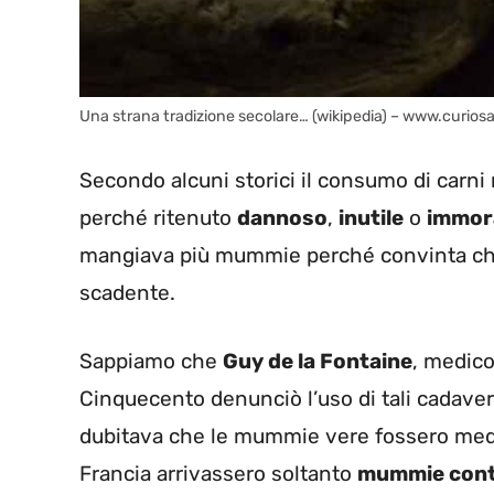
Una strana tradizione secolare… (wikipedia) – www.curiosa
Secondo alcuni storici il consumo di carni
perché ritenuto
dannoso
,
inutile
o
immor
mangiava più mummie perché convinta che i
scadente.
Sappiamo che
Guy de la Fontaine
, medico
Cinquecento denunciò l’uso di tali cadave
dubitava che le mummie vere fossero medic
Francia arrivassero soltanto
mummie contr