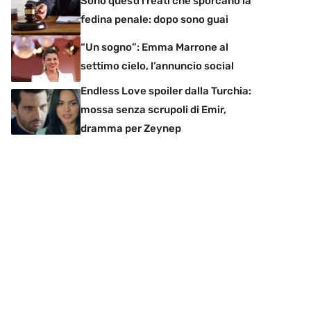
Sono questi i reati che sporcano la
fedina penale: dopo sono guai
“Un sogno”: Emma Marrone al
settimo cielo, l’annuncio social
Endless Love spoiler dalla Turchia:
mossa senza scrupoli di Emir,
dramma per Zeynep