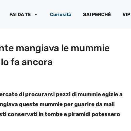
FAI DA TE
Curiosità
SAI PERCHÉ
VIP
gente mangiava le mummie
lo fa ancora
cercato di procurarsi pezzi di mummie egizie a
mangiava queste mummie per guarire da mali
resti conservati in tombe e piramidi potessero