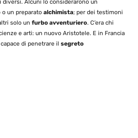
i diversi. Alcuni lo considerarono un
o
o un preparato
alchimista
; per dei testimoni
altri solo un
furbo avventuriero
. C’era chi
enze e arti: un nuovo Aristotele. E in Francia
 capace di penetrare il
segreto