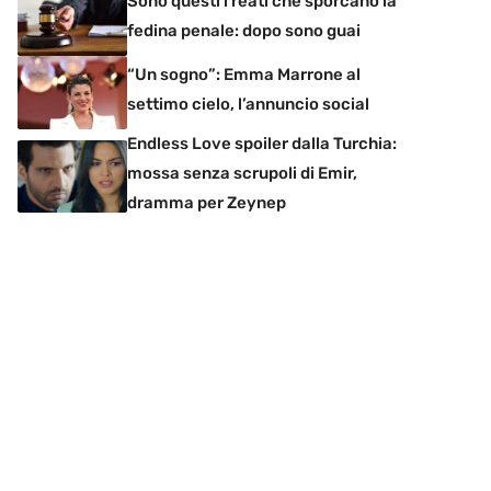
Sono questi i reati che sporcano la
fedina penale: dopo sono guai
“Un sogno”: Emma Marrone al
settimo cielo, l’annuncio social
Endless Love spoiler dalla Turchia:
mossa senza scrupoli di Emir,
dramma per Zeynep