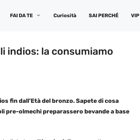
FAI DA TE
Curiosità
SAI PERCHÉ
VIP
li indios: la consumiamo
s fin dall’Età del bronzo. Sapete di cosa
oli pre-olmechi preparassero bevande a base