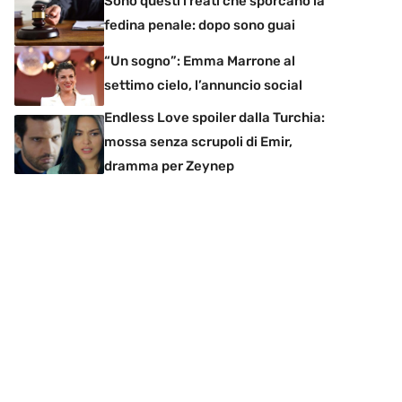
Sono questi i reati che sporcano la
fedina penale: dopo sono guai
“Un sogno”: Emma Marrone al
settimo cielo, l’annuncio social
Endless Love spoiler dalla Turchia:
mossa senza scrupoli di Emir,
dramma per Zeynep