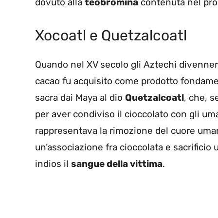
dovuto alla
teobromina
contenuta nel pro
Xocoatl e Quetzalcoatl
Quando nel XV secolo gli Aztechi divennero
cacao fu acquisito come prodotto fondamen
sacra dai Maya al dio
Quetzalcoatl
, che, s
per aver condiviso il cioccolato con gli uma
rappresentava la rimozione del cuore uma
un’associazione fra cioccolata e sacrificio 
indios il
sangue della vittima
.