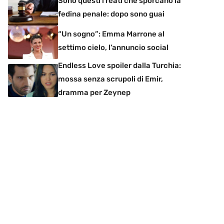
Sono questi i reati che sporcano la
fedina penale: dopo sono guai
“Un sogno”: Emma Marrone al
settimo cielo, l’annuncio social
Endless Love spoiler dalla Turchia:
mossa senza scrupoli di Emir,
dramma per Zeynep