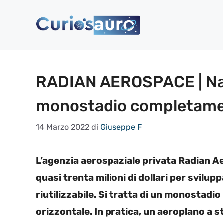
Vai
al
contenuto
RADIAN AEROSPACE | Nasc
monostadio completament
14 Marzo 2022
di
Giuseppe F
L’agenzia aerospaziale privata Radian A
quasi trenta milioni di dollari per svilu
riutilizzabile. Si tratta di un monostadio
orizzontale. In pratica, un aeroplano a s