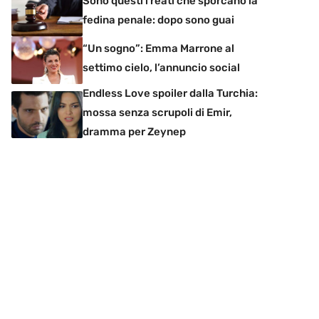
Sono questi i reati che sporcano la
fedina penale: dopo sono guai
“Un sogno”: Emma Marrone al
settimo cielo, l’annuncio social
Endless Love spoiler dalla Turchia:
mossa senza scrupoli di Emir,
dramma per Zeynep