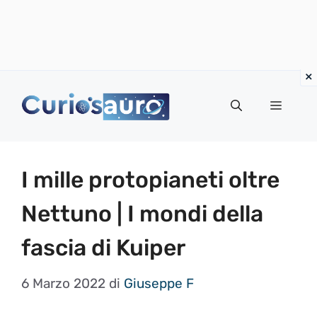
Vai
al
Menu
contenuto
I mille protopianeti oltre
Nettuno | I mondi della
fascia di Kuiper
6 Marzo 2022
di
Giuseppe F