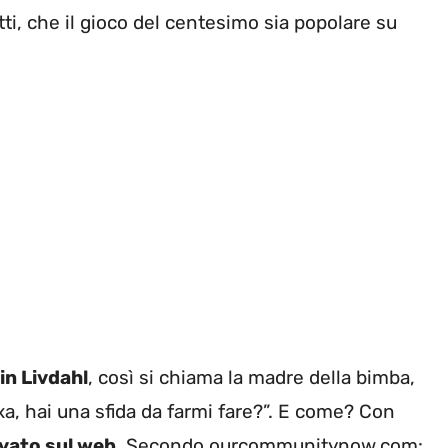
atti, che il gioco del centesimo sia popolare su
in Livdahl
, così si chiama la madre della bimba,
a, hai una sfida da farmi fare?”. E come? Con
vato sul web
. Secondo ourcommunitynow.com: