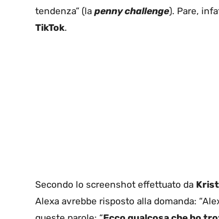
tendenza” (la
penny challenge
). Pare, inf
TikTok
.
Secondo lo screenshot effettuato da
Krist
Alexa avrebbe risposto alla domanda: “Alex
queste parole: “
Ecco qualcosa che ho tro