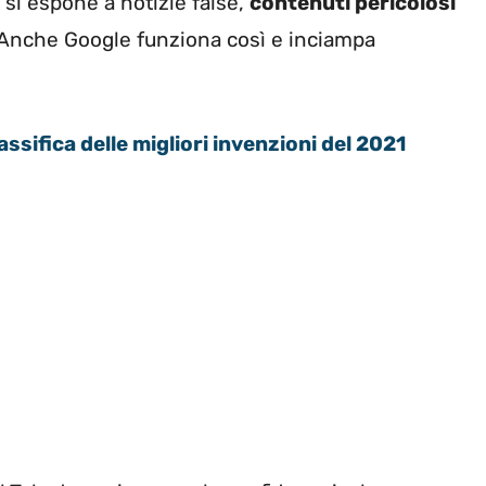
 ci si espone a notizie false,
contenuti pericolosi
 Anche Google funziona così e inciampa
assifica delle migliori invenzioni del 2021