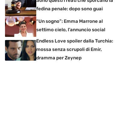
Sono questi i reati che sporcano la
fedina penale: dopo sono guai
“Un sogno”: Emma Marrone al
settimo cielo, l’annuncio social
Endless Love spoiler dalla Turchia:
mossa senza scrupoli di Emir,
dramma per Zeynep