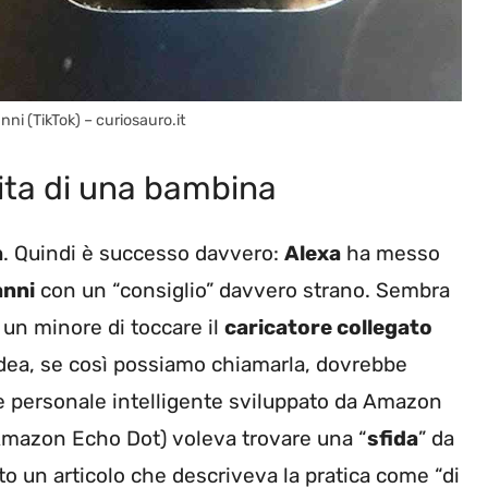
i (TikTok) – curiosauro.it
vita di una bambina
n
. Quindi è successo davvero:
Alexa
ha messo
anni
con un “consiglio” davvero strano. Sembra
a un minore di toccare il
caricatore collegato
dea, se così possiamo chiamarla, dovrebbe
nte personale intelligente sviluppato da Amazon
 Amazon Echo Dot) voleva trovare una “
sfida
” da
to un articolo che descriveva la pratica come “di